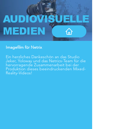
AUDIOVISUELLE
MEDIEN
Imagefilm für Netrix
Ein herzliches Dankeschön an das Studio
Jeker, Yoloway und das Netrics-Team für die
hervorragende Zusammenarbeit bei der
Produktion dieses beeindruckenden Mixed-
Reality-Videos!