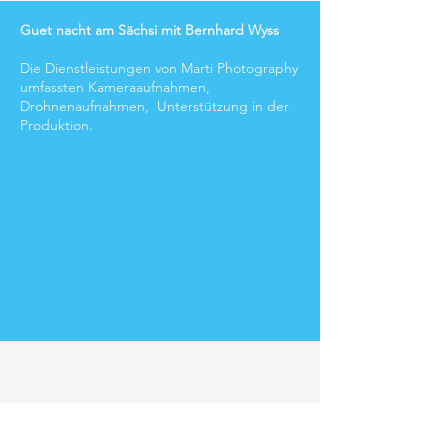
Guet nacht am Sächsi mit Bernhard Wyss
Die Dienstleistungen von Marti Photography
umfassten Kameraaufnahmen,
Drohnenaufnahmen, Unterstützung in der
Produktion.