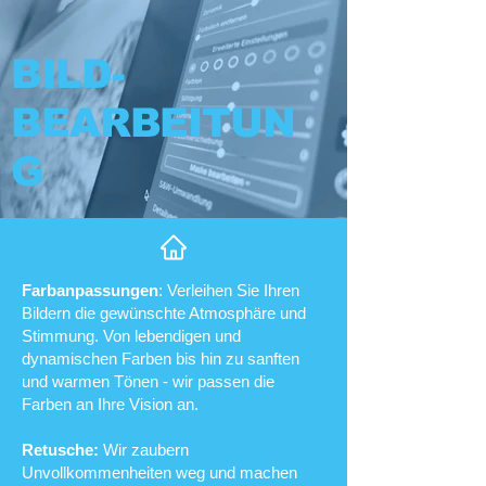
BILD-
BEARBEITUN
G
Farbanpassungen
: Verleihen Sie Ihren
Bildern die gewünschte Atmosphäre und
Stimmung. Von lebendigen und
dynamischen Farben bis hin zu sanften
und warmen Tönen - wir passen die
Farben an Ihre Vision an.
Retusche:
Wir zaubern
Unvollkommenheiten weg und machen